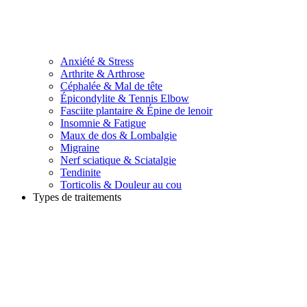
Anxiété & Stress
Arthrite & Arthrose
Céphalée & Mal de tête
Épicondylite & Tennis Elbow
Fasciite plantaire & Épine de lenoir
Insomnie & Fatigue
Maux de dos & Lombalgie
Migraine
Nerf sciatique & Sciatalgie
Tendinite
Torticolis & Douleur au cou
Types de traitements