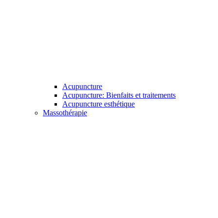
Acupuncture
Acupuncture: Bienfaits et traitements
Acupuncture esthétique
Massothérapie