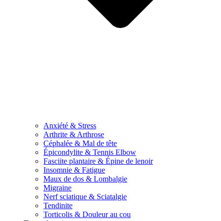
Anxiété & Stress
Arthrite & Arthrose
Céphalée & Mal de tête
Épicondylite & Tennis Elbow
Fasciite plantaire & Épine de lenoir
Insomnie & Fatigue
Maux de dos & Lombalgie
Migraine
Nerf sciatique & Sciatalgie
Tendinite
Torticolis & Douleur au cou