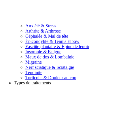
Anxiété & Stress
Arthrite & Arthrose
Céphalée & Mal de tête
Épicondylite & Tennis Elbow
Fasciite plantaire & Épine de lenoir
Insomnie & Fatigue
Maux de dos & Lombalgie
Migraine
Nerf sciatique & Sciatalgie
Tendinite
Torticolis & Douleur au cou
Types de traitements