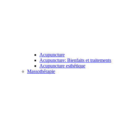
Acupuncture
Acupuncture: Bienfaits et traitements
Acupuncture esthétique
Massothérapie