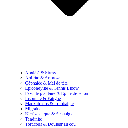
Anxiété & Stress
Arthrite & Arthrose
Céphalée & Mal de tête
Épicondylite & Tennis Elbow
Fasciite plantaire & Épine de lenoir
Insomnie & Fatigue
Maux de dos & Lombalgie
Migraine
Nerf sciatique & Sciatalgie
Tendinite
Torticolis & Douleur au cou