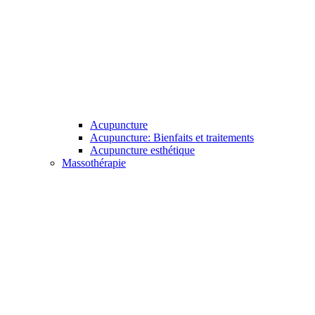
Acupuncture
Acupuncture: Bienfaits et traitements
Acupuncture esthétique
Massothérapie