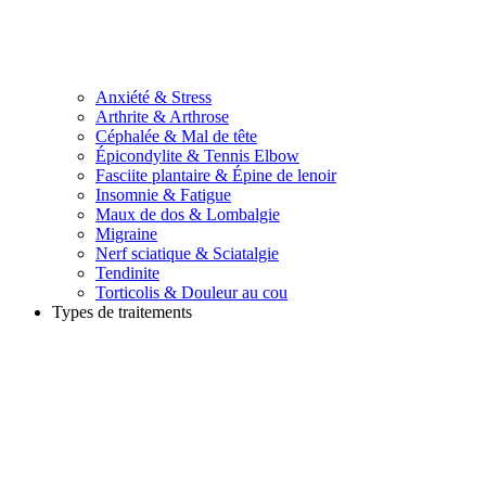
Anxiété & Stress
Arthrite & Arthrose
Céphalée & Mal de tête
Épicondylite & Tennis Elbow
Fasciite plantaire & Épine de lenoir
Insomnie & Fatigue
Maux de dos & Lombalgie
Migraine
Nerf sciatique & Sciatalgie
Tendinite
Torticolis & Douleur au cou
Types de traitements