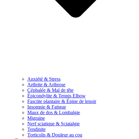
Anxiété & Stress
Arthrite & Arthrose
Céphalée & Mal de tête
Épicondylite & Tennis Elbow
Fasciite plantaire & Épine de lenoir
Insomnie & Fatigue
Maux de dos & Lombalgie
Migraine
Nerf sciatique & Sciatalgie
Tendinite
Torticolis & Douleur au cou