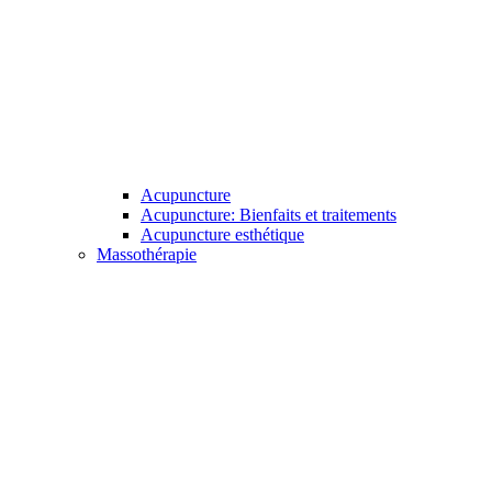
Acupuncture
Acupuncture: Bienfaits et traitements
Acupuncture esthétique
Massothérapie