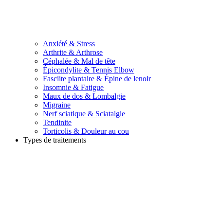
Anxiété & Stress
Arthrite & Arthrose
Céphalée & Mal de tête
Épicondylite & Tennis Elbow
Fasciite plantaire & Épine de lenoir
Insomnie & Fatigue
Maux de dos & Lombalgie
Migraine
Nerf sciatique & Sciatalgie
Tendinite
Torticolis & Douleur au cou
Types de traitements