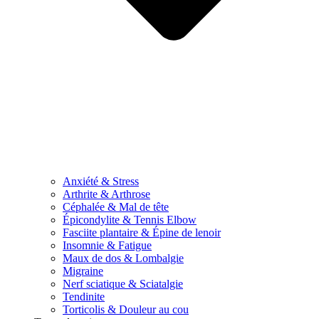
Anxiété & Stress
Arthrite & Arthrose
Céphalée & Mal de tête
Épicondylite & Tennis Elbow
Fasciite plantaire & Épine de lenoir
Insomnie & Fatigue
Maux de dos & Lombalgie
Migraine
Nerf sciatique & Sciatalgie
Tendinite
Torticolis & Douleur au cou